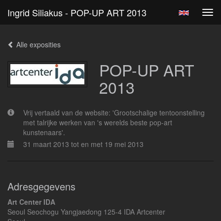
Ingrid Siliakus - POP-UP ART 2013
Tog
navi
Alle exposities
POP-UP ART
2013
Vrij vertaald van de website: 'Grootschalige tentoonstelling
met talrijke werken van 's werelds beste pop-art
kunstenaars'.
31 maart 2013 tot en met 19 mei 2013
Adresgegevens
Art Center IDA
Seoul Seochogu Yangjaedong 125-4 IDA Artcenter