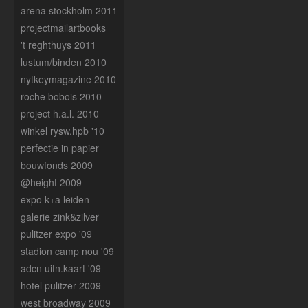
arena stockholm 2011
projectmailartbooks
't reghthuys 2011
lustum/binden 2010
nytkeymagazine 2010
roche bobois 2010
project h.a.l. 2010
winkel rysw.hpb '10
perfectie in papier
bouwfonds 2009
@height 2009
expo k+a leiden
galerie zink&zilver
pulitzer expo '09
stadion camp nou '09
adcn uitn.kaart '09
hotel pulitzer 2009
west broadway 2009