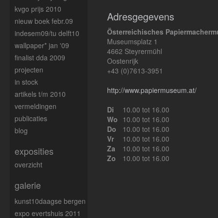
kvgo prijs 2010
Adresgegevens
nieuw boek febr.09
Österreichisches Papiermacher
indesem09/tu delft10
Museumsplatz 1
wallpaper* jan '09
4662 Steyrermühl
finalist dda 2009
Oostenrijk
projecten
+43 (0)7613-3951
in stock
http://www.papiermuseum.at/
artikels t/m 2010
vermeldingen
Di
10.00 tot 16.00
publicaties
Wo
10.00 tot 16.00
Do
10.00 tot 16.00
blog
Vr
10.00 tot 16.00
Za
10.00 tot 16.00
exposities
Zo
10.00 tot 16.00
overzicht
galerie
kunst10daagse bergen
expo evertshuis 2011