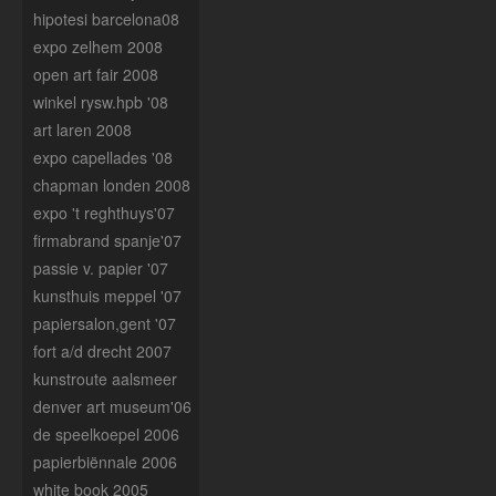
hipotesi barcelona08
expo zelhem 2008
open art fair 2008
winkel rysw.hpb '08
art laren 2008
expo capellades '08
chapman londen 2008
expo 't reghthuys'07
firmabrand spanje'07
passie v. papier '07
kunsthuis meppel '07
papiersalon,gent '07
fort a/d drecht 2007
kunstroute aalsmeer
denver art museum'06
de speelkoepel 2006
papierbiënnale 2006
white book 2005