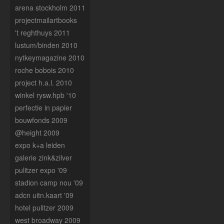
arena stockholm 2011
projectmailartbooks
't reghthuys 2011
lustum/binden 2010
nytkeymagazine 2010
roche bobois 2010
project h.a.l. 2010
winkel rysw.hpb '10
perfectie in papier
bouwfonds 2009
@height 2009
expo k+a leiden
galerie zink&zilver
pulitzer expo '09
stadion camp nou '09
adcn uitn.kaart '09
hotel pulitzer 2009
west broadway 2009