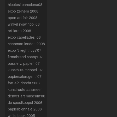
hipotesi barcelona08
expo zelhem 2008
open art fair 2008
winkel rysw.hpb '08
art laren 2008
expo capellades '08
chapman londen 2008
expo 't reghthuys'07
firmabrand spanje'07
passie v. papier '07
kunsthuis meppel '07
papiersalon,gent '07
fort a/d drecht 2007
kunstroute aalsmeer
denver art museum'06
de speelkoepel 2006
papierbiënnale 2006
white book 2005