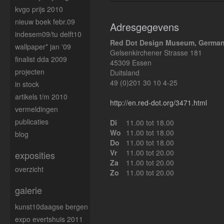
kvgo prijs 2010
nieuw boek febr.09
Adresgegevens
indesem09/tu delft10
Red Dot Design Museum, Germa
wallpaper* jan '09
Gelsenkirchener Strasse 181
finalist dda 2009
45309 Essen
projecten
Duitsland
49 (0)201 30 10 4-25
in stock
artikels t/m 2010
http://en.red-dot.org/3471.html
vermeldingen
publicaties
Di
11.00 tot 18.00
Wo
11.00 tot 18.00
blog
Do
11.00 tot 18.00
Vr
11.00 tot 20.00
exposities
Za
11.00 tot 20.00
overzicht
Zo
11.00 tot 20.00
galerie
kunst10daagse bergen
expo evertshuis 2011