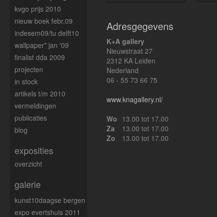
kvgo prijs 2010
nieuw boek febr.09
Adresgegevens
indesem09/tu delft10
K+A gallery
wallpaper* jan '09
Nieuwstraat 27
finalist dda 2009
2312 KA Leiden
projecten
Nederland
06 - 55 73 66 75
in stock
artikels t/m 2010
www.knagallery.nl/
vermeldingen
publicaties
Wo
13.00 tot 17.00
Za
13.00 tot 17.00
blog
Zo
13.00 tot 17.00
exposities
overzicht
galerie
kunst10daagse bergen
expo evertshuis 2011