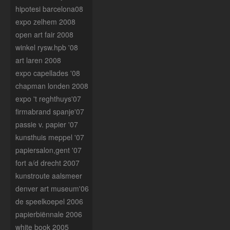
hipotesi barcelona08
expo zelhem 2008
open art fair 2008
winkel rysw.hpb '08
art laren 2008
expo capellades '08
chapman londen 2008
expo 't reghthuys'07
firmabrand spanje'07
passie v. papier '07
kunsthuis meppel '07
papiersalon,gent '07
fort a/d drecht 2007
kunstroute aalsmeer
denver art museum'06
de speelkoepel 2006
papierbiënnale 2006
white book 2005