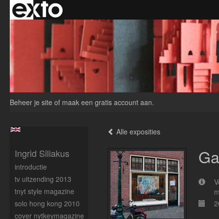
Beheer je site
of
maak een gratis account aan
.
Alle exposities
Ga
Ingrid Siliakus
introductie
tv uitzending 2013
V
tnyt style magazine
m
solo hong kong 2010
2
cover nytkeymagazine