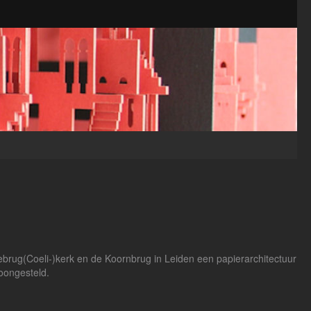
tebrug(Coeli-)kerk en de Koornbrug in Leiden een papierarchitectuur
toongesteld.