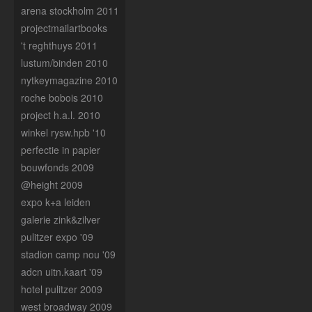
arena stockholm 2011
projectmailartbooks
't reghthuys 2011
lustum/binden 2010
nytkeymagazine 2010
roche bobois 2010
project h.a.l. 2010
winkel rysw.hpb '10
perfectie in papier
bouwfonds 2009
@height 2009
expo k+a leiden
galerie zink&zilver
pulitzer expo '09
stadion camp nou '09
adcn uitn.kaart '09
hotel pulitzer 2009
west broadway 2009