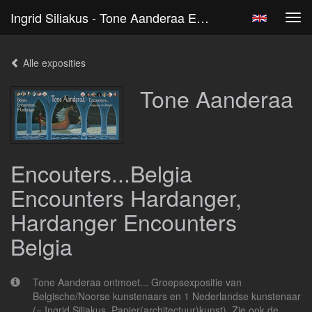
Ingrid Siliakus - Tone Aanderaa Encouters...Belgia Encounters Hardanger, Hardanger Encounters Belgia
Tog
navi
Alle exposities
Tone Aanderaa
Encouters...Belgia
Encounters Hardanger,
Hardanger Encounters
Belgia
Tone Aanderaa ontmoet... Groepsexpositie van
Belgische/Noorse kunstenaars en 1 Nederlandse kunstenaar
(= Ingrid Siliakus, Papier(architectuur)kunst). Zie ook de