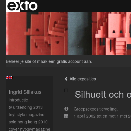
Beheer je site
of
maak een gratis account aan
.
Alle exposities
Silhuett och 
Ingrid Siliakus
introductie
tv uitzending 2013
Groepsexpositie/veiling.
tnyt style magazine
1 april 2002 tot en met 1 mei 
solo hong kong 2010
cover nytkeymagazine