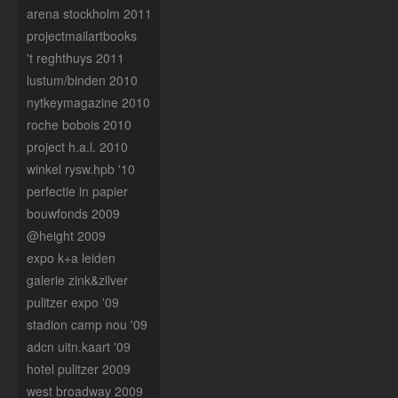
arena stockholm 2011
projectmailartbooks
't reghthuys 2011
lustum/binden 2010
nytkeymagazine 2010
roche bobois 2010
project h.a.l. 2010
winkel rysw.hpb '10
perfectie in papier
bouwfonds 2009
@height 2009
expo k+a leiden
galerie zink&zilver
pulitzer expo '09
stadion camp nou '09
adcn uitn.kaart '09
hotel pulitzer 2009
west broadway 2009