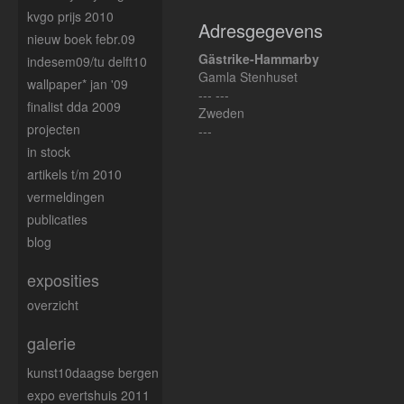
kvgo prijs 2010
Adresgegevens
nieuw boek febr.09
Gästrike-Hammarby
indesem09/tu delft10
Gamla Stenhuset
wallpaper* jan '09
--- ---
finalist dda 2009
Zweden
projecten
---
in stock
artikels t/m 2010
vermeldingen
publicaties
blog
exposities
overzicht
galerie
kunst10daagse bergen
expo evertshuis 2011