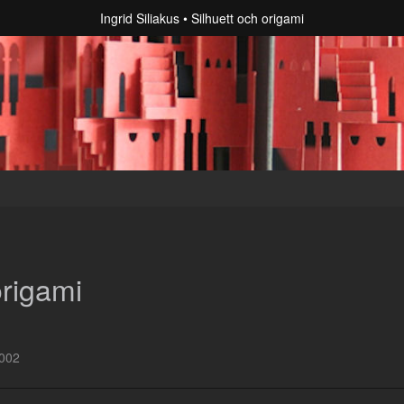
Ingrid Siliakus
Silhuett och origami
origami
2002