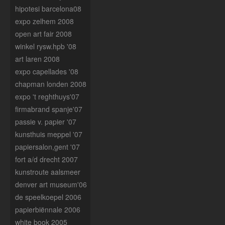
hipotesi barcelona08
expo zelhem 2008
open art fair 2008
winkel rysw.hpb '08
art laren 2008
expo capellades '08
chapman londen 2008
expo 't reghthuys'07
firmabrand spanje'07
passie v. papier '07
kunsthuis meppel '07
papiersalon,gent '07
fort a/d drecht 2007
kunstroute aalsmeer
denver art museum'06
de speelkoepel 2006
papierbiënnale 2006
white book 2005