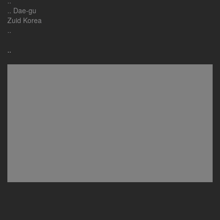
..
.. Dae-gu
Zuid Korea
..
..